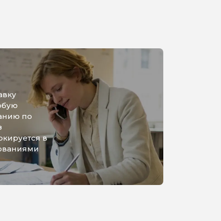
авку
юбую
анию по
з
ркируется в
бованиями