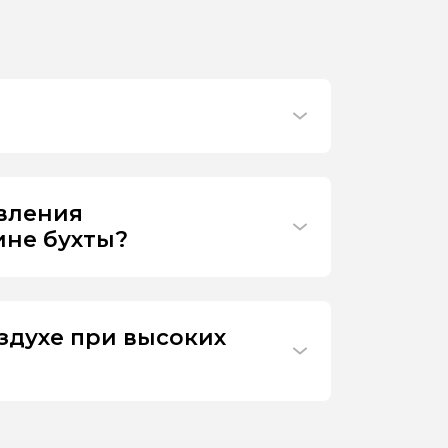
ивления
ине бухты?
здухе при высоких