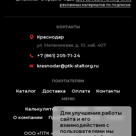
рекламных материалов по подписке
.
КОНТАКТЫ
Краснодар
ул. Меланжевая, д. 10, каб. 407
+7 (861) 205-71-24
krasnodar@ptk-staltorg.ru
ПОКУПАТЕЛЯМ
Каталог
Доставка
Оплата
Контакты
МЕНЮ
Калькулятор
Марочник
ГОСТы
Для улучшения работы
О компании
Проекты
Контакты
Статьи
сайта и его
взаимодействия с
пользователями мы
ООО «ПТК «Стальторг» ® 2019-2026.