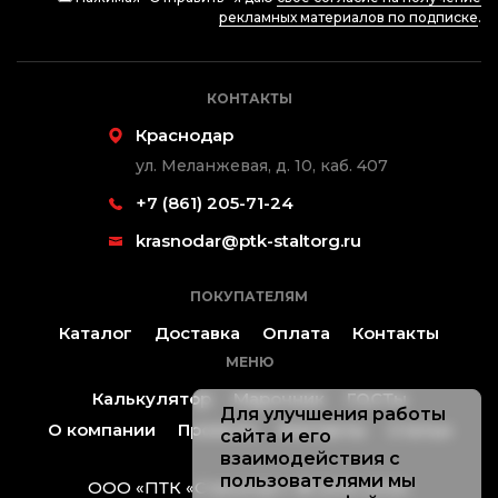
рекламных материалов по подписке
.
КОНТАКТЫ
Краснодар
ул. Меланжевая, д. 10, каб. 407
+7 (861) 205-71-24
krasnodar@ptk-staltorg.ru
ПОКУПАТЕЛЯМ
Каталог
Доставка
Оплата
Контакты
МЕНЮ
Калькулятор
Марочник
ГОСТы
Для улучшения работы
О компании
Проекты
Контакты
Статьи
сайта и его
взаимодействия с
пользователями мы
ООО «ПТК «Стальторг» ® 2019-2026.