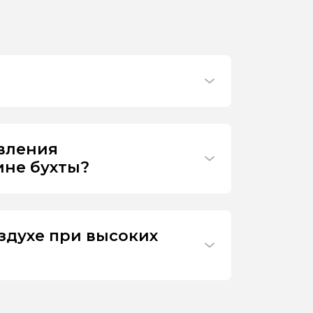
ивления
ине бухты?
здухе при высоких