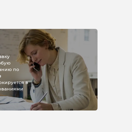
авку
юбую
анию по
з
ркируется в
бованиями