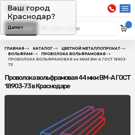
Ваш город
Краснодар?
Да
Нет
Каталог
ГЛАВНАЯ
КАТАЛОГ
ЦВЕТНОЙ МЕТАЛЛОПРОКАТ
ВОЛЬФРАМ
ПРОВОЛОКА ВОЛЬФРАМОВАЯ
ПРОВОЛОКА ВОЛЬФРАМОВАЯ 44 МКМ ВМ-А ГОСТ 18903-
73
Проволока вольфрамовая 44 мкм ВМ-А ГОСТ
18903-73 в Краснодаре