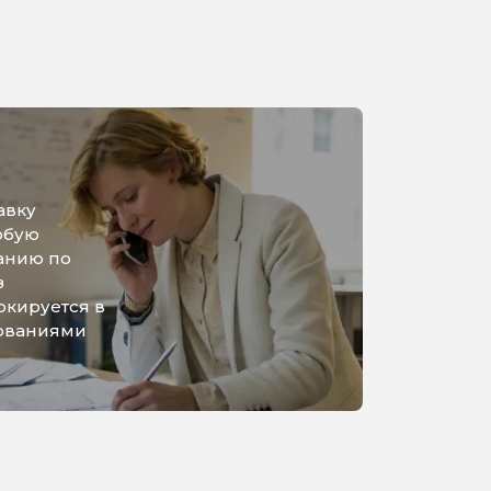
авку
юбую
анию по
з
ркируется в
бованиями