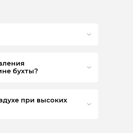
ивления
ине бухты?
здухе при высоких