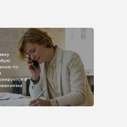
авку
юбую
анию по
з
ркируется в
бованиями