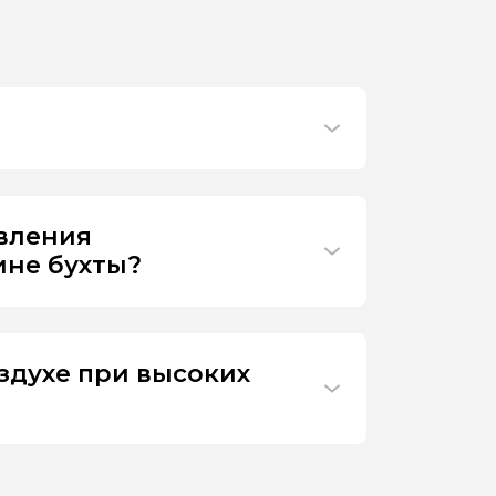
ивления
ине бухты?
здухе при высоких