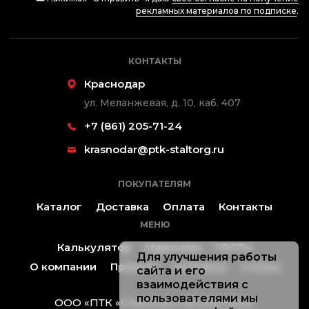
рекламных материалов по подписке
.
КОНТАКТЫ
Краснодар
ул. Меланжевая, д. 10, каб. 407
+7 (861) 205-71-24
krasnodar@ptk-staltorg.ru
ПОКУПАТЕЛЯМ
Каталог
Доставка
Оплата
Контакты
МЕНЮ
Калькулятор
Марочник
ГОСТы
Для улучшения работы
О компании
Проекты
Контакты
Статьи
сайта и его
взаимодействия с
пользователями мы
ООО «ПТК «Стальторг» ® 2019-2026.