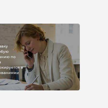
авку
юбую
анию по
з
ркируется в
бованиями