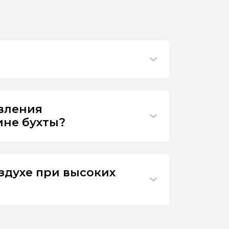
ивления
ине бухты?
здухе при высоких