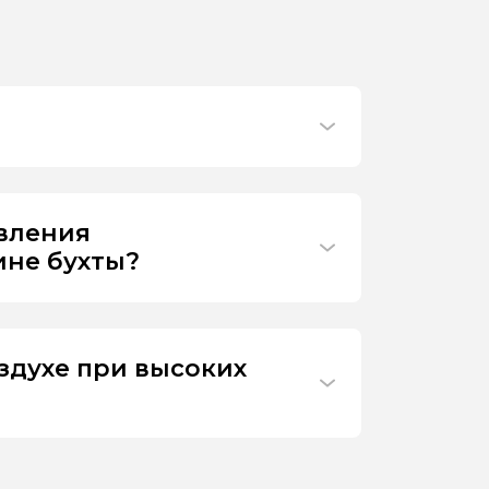
ивления
ине бухты?
здухе при высоких