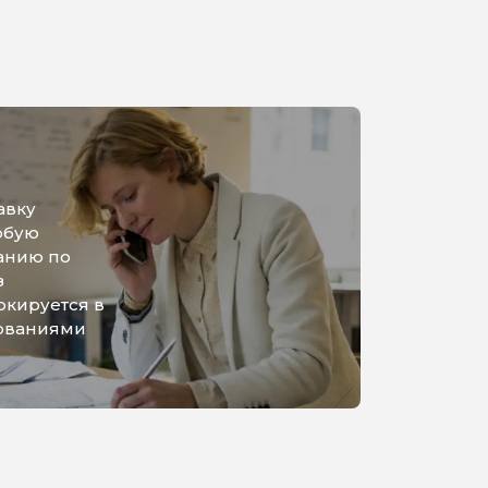
авку
юбую
анию по
з
ркируется в
бованиями