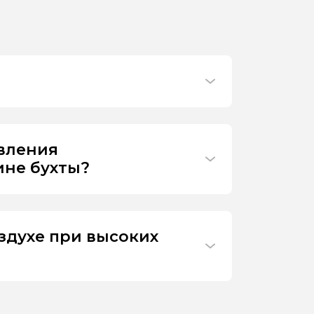
ивления
ине бухты?
здухе при высоких