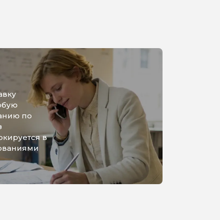
авку
юбую
анию по
з
ркируется в
бованиями