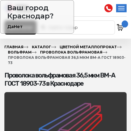
Ваш город
Краснодар?
Да
Нет
Каталог
ГЛАВНАЯ
КАТАЛОГ
ЦВЕТНОЙ МЕТАЛЛОПРОКАТ
ВОЛЬФРАМ
ПРОВОЛОКА ВОЛЬФРАМОВАЯ
ПРОВОЛОКА ВОЛЬФРАМОВАЯ 36,5 МКМ ВМ-А ГОСТ 18903-
73
Проволока вольфрамовая 36,5 мкм ВМ-А
ГОСТ 18903-73 в Краснодаре