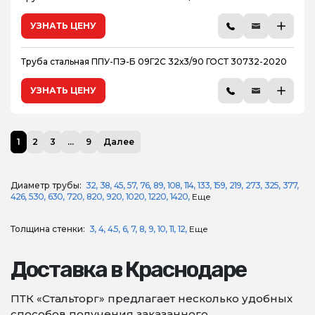
УЗНАТЬ ЦЕНУ
Труба стальная ППУ-ПЭ-Б 09Г2С 32х3/90 ГОСТ 30732-2020
УЗНАТЬ ЦЕНУ
1
2
3
...
9
Далее
Диаметр трубы:
32
38
45
57
76
89
108
114
133
159
219
273
325
377
426
530
630
720
820
920
1020
1220
1420
Еще
Толщина стенки:
3
4
4.5
6
7
8
9
10
11
12
Еще
Доставка в Краснодаре
ПТК «Стальторг» предлагает несколько удобных
способов получения заказанного