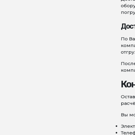
обору
погру
Дос
По Ва
компа
отгру
После
комп
Ко
Остав
расчё
Вы мо
Элект
Телеф