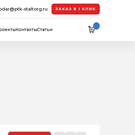
odar@ptk-staltorg.ru
ЗАКАЗ В 1 КЛИК
роекты
Контакты
Статьи