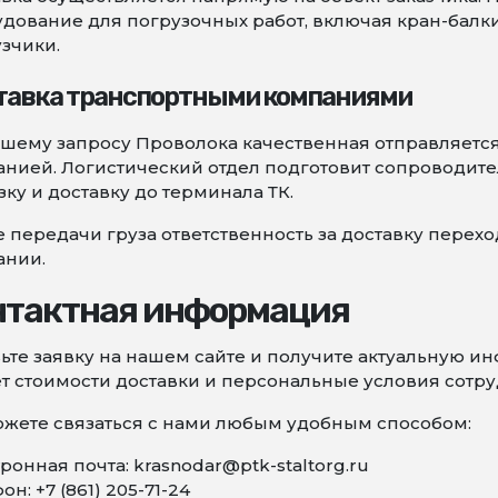
дование для погрузочных работ, включая кран-балк
зчики.
тавка транспортными компаниями
шему запросу Проволока качественная отправляетс
нией. Логистический отдел подготовит сопроводите
зку и доставку до терминала ТК.
 передачи груза ответственность за доставку перех
ании.
нтактная информация
ьте заявку на нашем сайте и получите актуальную 
т стоимости доставки и персональные условия сотру
жете связаться с нами любым удобным способом:
ронная почта: krasnodar@ptk-staltorg.ru
он: +7 (861) 205-71-24