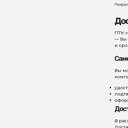
Покрыт
До
ПТК «
— Вы 
и сро
Сам
Вы мо
компл
удост
подт
оформ
Дос
В рас
Доста